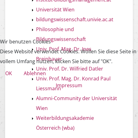
Universität Wien
bildungswissenschaft.univie.ac.at
Philosophie und
Bildungswissenschaft
Wir benutzen Cookies
Univ. Prof. Mag. Dr. Ines
Diese Website verwendet Cookies. Wollen Sie diese Seite in
Breinbauer
vollem Umfang nutzen, klicken Sie bitte auf "OK".
Univ. Prof. Dr. Wilfried Datler
OK
Ablehnen
Univ. Prof. Mag. Dr. Konrad Paul
Impressum
Liessmann
Alumni-Community der Universität
Wien
Weiterbildungsakademie
Österreich (wba)